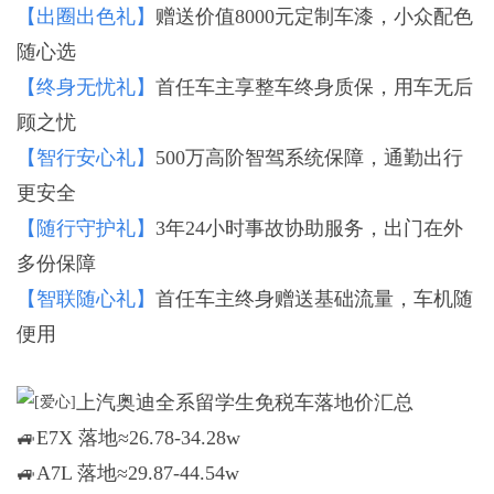
【出圈出色礼】
赠送价值8000元定制车漆，小众配色
随心选
【终身无忧礼】
首任车主享整车终身质保，用车无后
顾之忧
【智行安心礼】
500万高阶智驾系统保障，通勤出行
更安全
【随行守护礼】
3年24小时事故协助服务，出门在外
多份保障
【智联随心礼】
首任车主终身赠送基础流量，车机随
便用
上汽奥迪全系留学生免税车落地价汇总
🚙E7X 落地≈26.78-34.28w
🚙A7L 落地≈29.87-44.54w