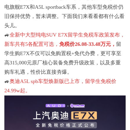
电旗舰E7X和A5L sportback车系，其他车型免税价仍
旧保持优势，暂未调整。下面我们来看看都有什么看
头儿。
🚙
全新中大型纯电SUV E7X留学生免税车政策发布，
新车共有5各配置可选，
免税价26.08-33.48万元，
留
学生购E7X不仅可以免购置税+免代办费，更可享至
高315,000元原厂核心装备免费升级政策，以及多重
购车礼遇，性价比直接夯爆。
🚙
奥迪A5L spb车型焕新版已上市，留学生免税价
24.99w起。