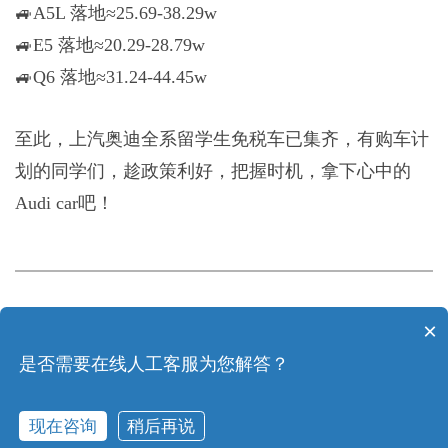
🚙A5L 落地≈25.69-38.29w
🚙E5 落地≈20.29-28.79w
🚙Q6 落地≈31.24-44.45w
至此，上汽奥迪全系留学生免税车已集齐，有购车计
划的同学们，趁政策利好，把握时机，拿下心中的
Audi car吧！
×
上一篇：
专业+全品牌授权！深耕23年留学生免税车标杆机构
是否需要在线人工客服为您解答？
下一篇：
降1.87万+马术熊|宝马X5留学生免税价格更新
现在咨询
稍后再说